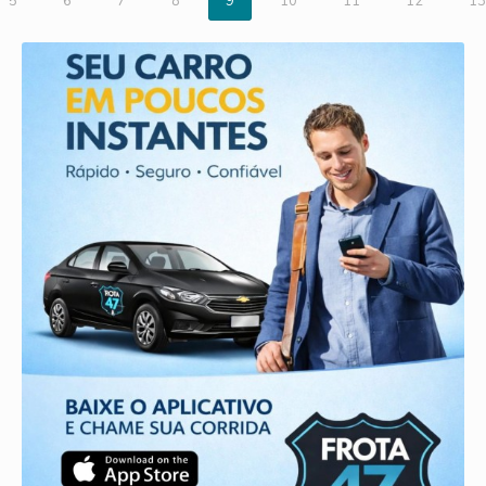
5
6
7
8
9
10
11
12
13