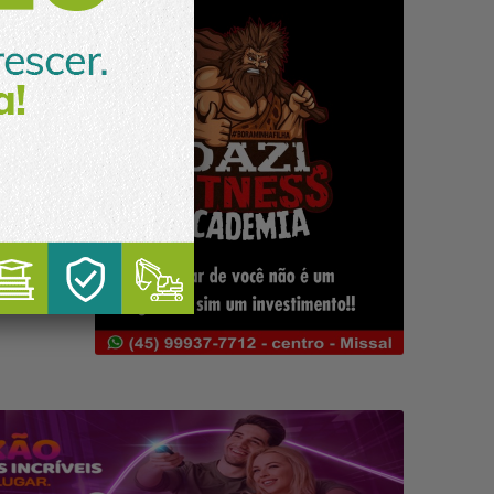
feitura
idoria