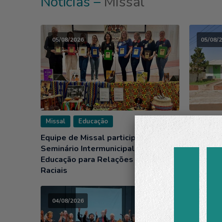
Notícias –
Missal
05/08/2026
05/08/
Missal
Educação
Missal
Equipe de Missal participa do 1º
Sábado 
Seminário Intermunicipal de
ações d
Educação para Relações Étnico-
Raciais
04/08/2026
03/08/