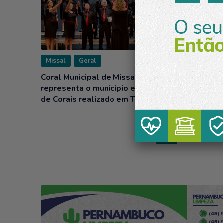
Vej
Missal
Geral
Missal
Coral Municipal de Missal
CFC Miss
representa o município em Encontro
A Gente
de Corais realizado em Toledo
1
2
3