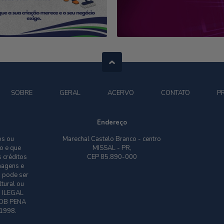
SOBRE
GERAL
ACERVO
CONTATO
P
Endereço
os ou
Marechal Castelo Branco - centro
o e que
MISSAL - PR,
 créditos
CEP 85.890-000
imagens e
o pode ser
ltural ou
O ILEGAL
OB PENA
 1998.