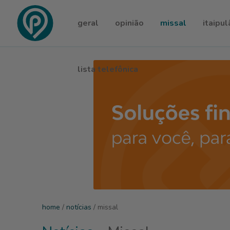
geral
opinião
missal
itaipul
lista telefônica
home
/
notícias
/ missal