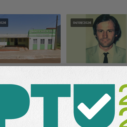
2026
04/08/2026
Saúde
Missal
História de Missal
o Portão Ocoí recebe as
História de Missal - Sony: v
o Agosto Azul
prefeito
2026
30/07/2026