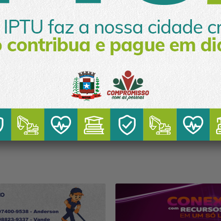
a o vídeo
Especial Publicitário
Missal
Geral
al - A Primeira Habilitação,
Setor de Informática da Pre
 Nunca Esquece!
desenvolve Sistema de Ouv
Online
4
5
Próxima
Fim