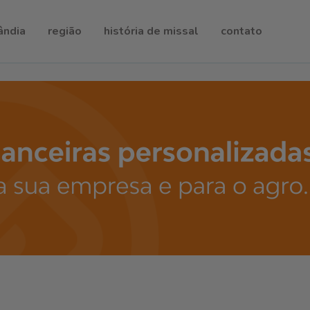
ândia
região
história de missal
contato