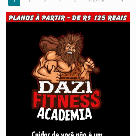
1
2
3
4
5
Próxima
Fim