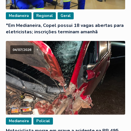
Medianeira
Regional
Geral
*Em Medianeira, Copel possui 18 vagas abertas para
eletricistas; inscrições terminam amanhã
04/07/2026
Medianeira
Policial
Motociclista morre em grave a acidente na PR 495