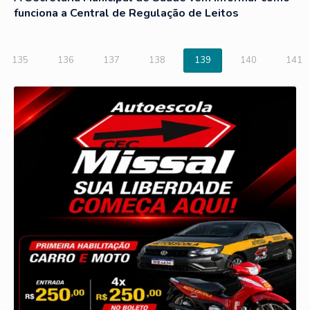
funciona a Central de Regulação de Leitos
135
136
137
138
139
140
141