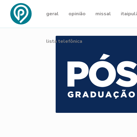
geral
opinião
missal
itaipul
lista telefônica