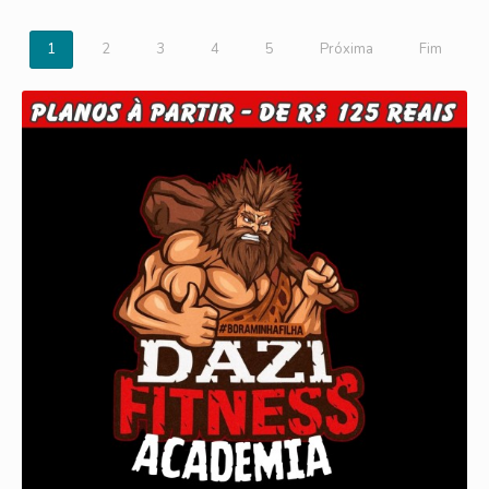
1
2
3
4
5
Próxima
Fim