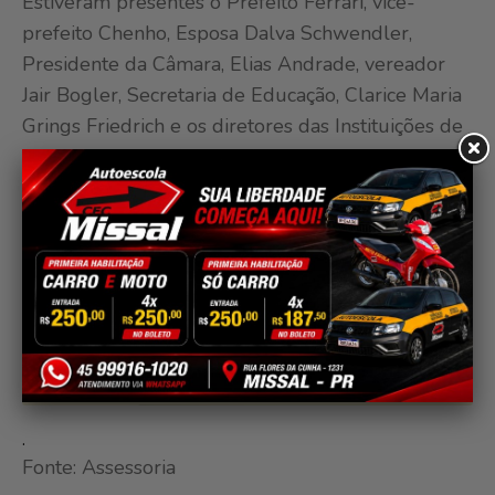
Estiveram presentes o Prefeito Ferrari, vice-
prefeito Chenho, Esposa Dalva Schwendler,
Presidente da Câmara, Elias Andrade, vereador
Jair Bogler, Secretaria de Educação, Clarice Maria
Grings Friedrich e os diretores das Instituições de
ensino. O evento foi voltado aos profissionais das
escolas, bem como, profissionais da Apae e
famílias que tem filhos matriculados com laudo
de TEA.
.
Fonte: Assessoria