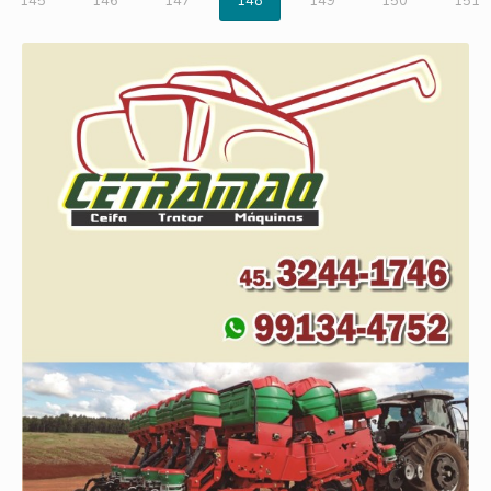
145
146
147
148
149
150
151