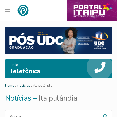
Lista
Telefônica
home
/
notícias
/ itaipulândia
Notícias –
Itaipulândia