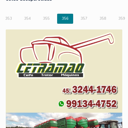
353
354
355
356
357
358
359