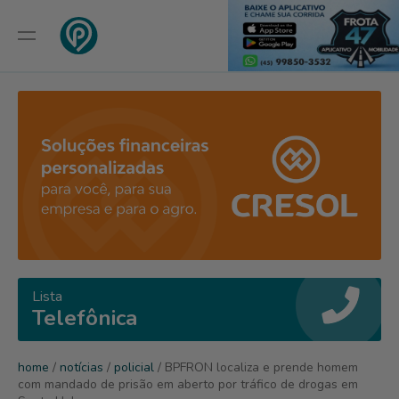
Lista
Telefônica
home
/
notícias
/
policial
/ BPFRON localiza e prende homem
com mandado de prisão em aberto por tráfico de drogas em