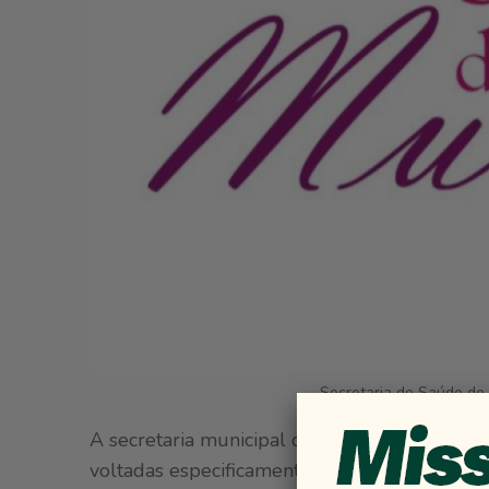
Secretaria de Saúde de 
A secretaria municipal de Saúde está organi
voltadas especificamente para as mulheres. E