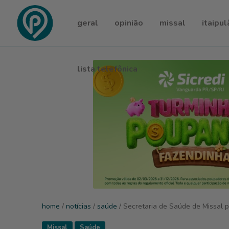
geral
opinião
missal
itaipul
lista telefônica
home
/
notícias
/
saúde
/ Secretaria de Saúde de Missal p
Missal
Saúde