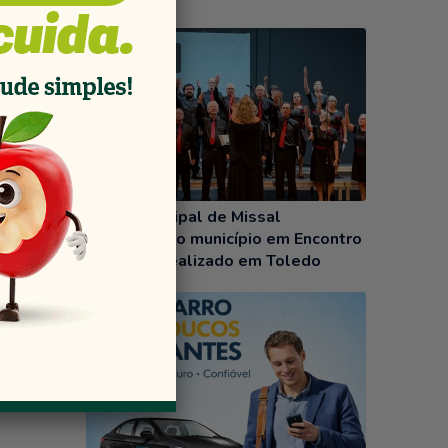
l do
04/08/2026
lher.
Coral Municipal de Missal
representa o município em Encontro
de Corais realizado em Toledo
m
do