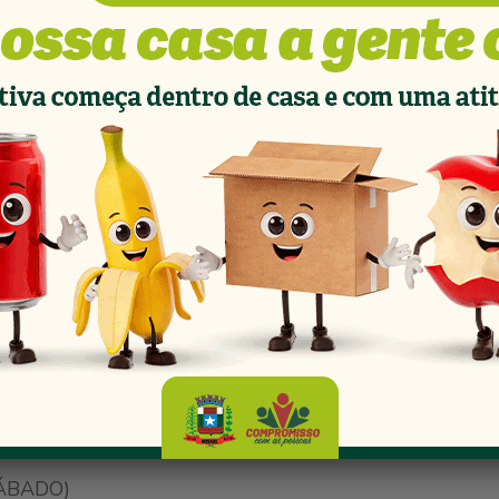
o o mesmo atendimento durante o mês de abril.
ão ao Dia Internacional da Mulher, mesmo que no fina
ndo atividades com a equipe, preparando atendimento
dimento médico, toda a atenção voltada em especial à mu
as coletas de preventivo ocorre das 8h às 16h.
lher para neste mês de março e abril, onde estamos e
ar das campanhas realizadas pelas unidades de saúde 
vidades.
SÁBADO)