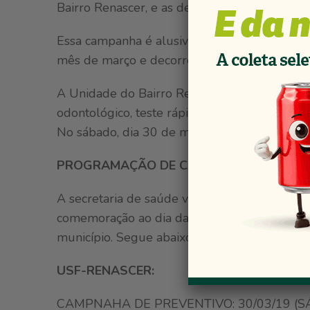
Bairro Renascer, e as demais unidades terã
Essa campanha é alusiva ainda em comemoraç
mês de março e decorrer de abril.
A Unidade do Bairro Renascer está organiza
odontológico, teste rápido, preventivo, aten
No sábado, dia 30 de março, o atendimento d
PROGRAMAÇÃO DE CAMPANHAS 2019
A secretaria de saúde vem convidar você mu
comemoração ao dia da mulher a vir particip
município. Segue abaixo cronogramas das ati
USF-RENASCER:
CAMPNAHA DE PREVENTIVO: 30/03/19 (