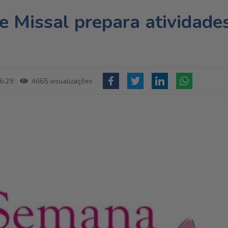
e Missal prepara atividade
6:29
4665 visualizações