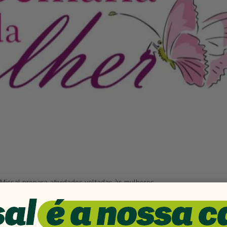
Missal prepara atividades voltadas às mulheres
zando diversas atividades com campanhas de preventivo
ssas atividades iniciam nos dias 25 a 30 de março na E