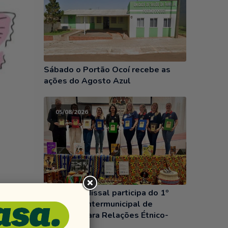
Sábado o Portão Ocoí recebe as
ações do Agosto Azul
05/08/2026
Equipe de Missal participa do 1º
Seminário Intermunicipal de
,
Educação para Relações Étnico-
SF do
Raciais