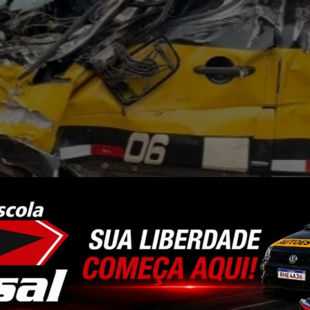
r deixa idoso ferido e mobiliza SAMU em Santa Helena
da tarde desta quinta-feira (02) mobilizou equipes de s
olta das 12h55 e envolveu uma van escolar, um veícul