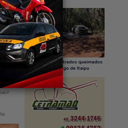
ggo 7
18/06/2026
 Goiás,
idindo,
da da
Carros são encontrados queimados
às margens do Lago de Itaipu
 local.
oacir
te.