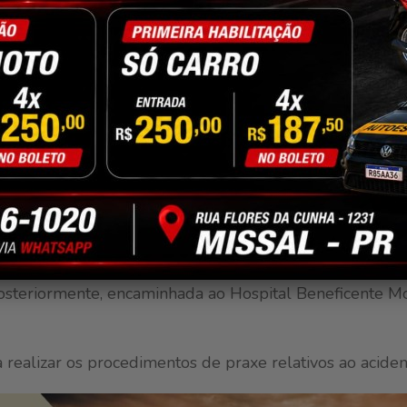
ava estacionada.
e reportagem do Jornal Correio do Lago, o veículo Ti
anta Helena, enquanto a van escolar trafegava pela Rua
de. Em determinado momento, os veículos acabaram col
colar não se encontrava no local no momento da chega
nos, precisou de atendimento médico em decorrência do
idamente acionada e realizou os primeiros socorros no
, posteriormente, encaminhada ao Hospital Beneficente M
 realizar os procedimentos de praxe relativos ao aciden