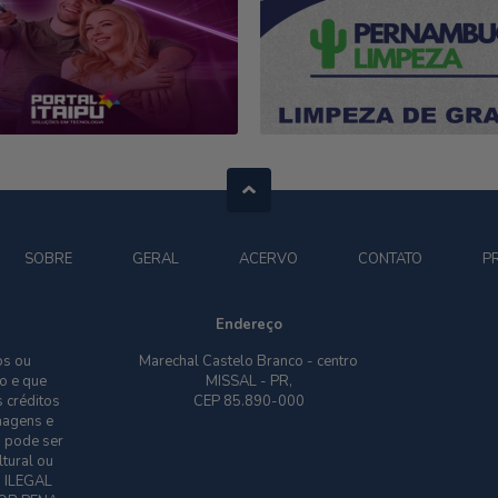
SOBRE
GERAL
ACERVO
CONTATO
P
Endereço
os ou
Marechal Castelo Branco - centro
o e que
MISSAL - PR,
 créditos
CEP 85.890-000
imagens e
o pode ser
ltural ou
O ILEGAL