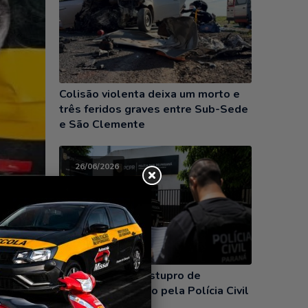
Colisão violenta deixa um morto e
três feridos graves entre Sub-Sede
e São Clemente
26/06/2026
Condenado por estupro de
ocorro
vulnerável é preso pela Polícia Civil
o CAOA
em Santa Helena