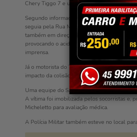
Chery Tiggo 7 e uma Chevrolet S10, que est
Segundo informações apuradas pela equipe d
seguia pela Rua Manaus, sentido centro de S
também em direção à região central da cida
provocando o acidente. o condutor da van es
imprensa.
Já o motorista do Tiggo 7, um idoso de 86 a
impacto da colisão.
Uma equipe do SAMU de Santa Helena foi rap
A vítima foi imobilizada pelos socorristas e
Micheletto para avaliação médica.
A Polícia Militar também esteve no local para