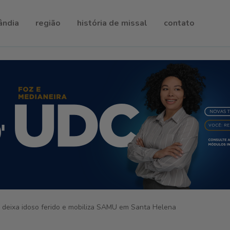
ândia
região
história de missal
contato
 deixa idoso ferido e mobiliza SAMU em Santa Helena