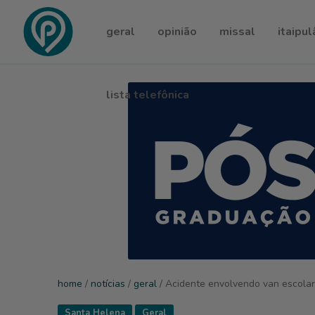
geral
opinião
missal
itaipul
lista telefônica
home
/
notícias
/
geral
/ Acidente envolvendo van escolar
Santa Helena
Geral