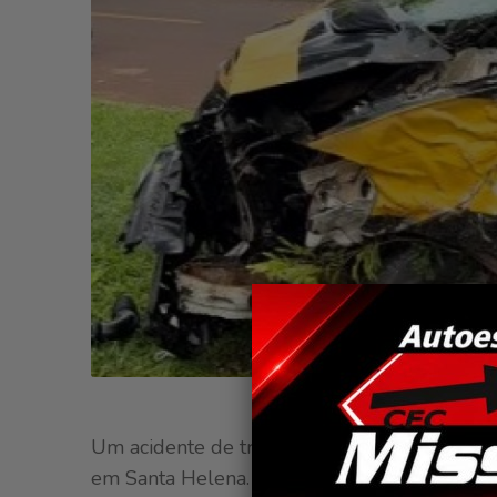
Acidente envolvendo van escola
Um acidente de trânsito registrado no início 
em Santa Helena. A colisão aconteceu por v