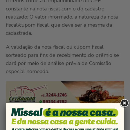
critérios como a compatibilidade do CPF
constante na nota fiscal com o do cadastro
realizado; O valor informado, a natureza da nota
fiscal/cupom fiscal, que deve ser a mesma da
cadastrada.
A validação da nota fiscal ou cupom fiscal
sorteado para fins de recebimento do prêmio se
dará por meio de análise prévia de Comissão
especial nomeada.
.
Fonte: Assessoria