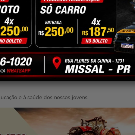
e higiene para promover saúde, autoestima e prevenir d
er sobre a importância da higiene corporal de uma for
e da Luz Pegoretto, integrante da equipe eMulti da Secr
ssenciais para a saúde e o bem-estar, como a higiene p
portância de manter hábitos saudáveis no dia a dia. Alé
e encantaram e envolveram os estudantes, tornando o
ducação e à saúde dos nossos jovens.