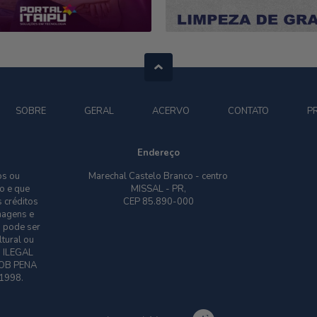
SOBRE
GERAL
ACERVO
CONTATO
P
Endereço
os ou
Marechal Castelo Branco - centro
o e que
MISSAL - PR,
 créditos
CEP 85.890-000
imagens e
o pode ser
ltural ou
O ILEGAL
OB PENA
 1998.