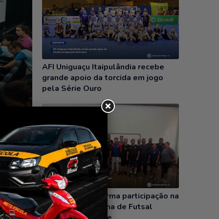
AFI Uniguaçu Itaipulândia recebe
grande apoio da torcida em jogo
pela Série Ouro
30/07/2026
Itaipulândia confirma participação na
m de
VIII Copa Italianinha de Futsal
 de
Categoria de Base.