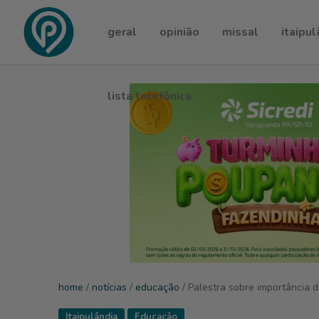
geral
opinião
missal
itaipul
lista telefônica
home
/
notícias
/
educação
/ Palestra sobre importância 
Itaipulândia
Educação