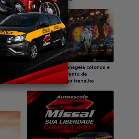
oenças
29/07/2026
ma
etaria
essoal,
Itaipulândia homenageia colonos e
m disso,
motoristas em evento de
reconhecimento ao trabalho