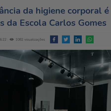
ância da higiene corporal é
os da Escola Carlos Gomes
6:22
1082 visualizações