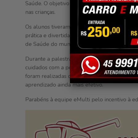
Saúde. O objetivo foi o de ensinar hábitos d
nas crianças.
Os alunos tiveram a oportunidade de aprend
prática e divertida, com a enfermeira Solang
de Saúde do município.
Durante a palestra, Solange abordou temas e
cuidados com a pele, higiene das mãos e a im
foram realizadas demonstrações práticas qu
aprendizado ainda mais efetivo.
Parabéns à equipe eMulti pelo incentivo à e